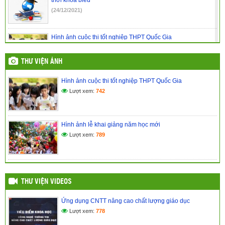
thời khoá biểu
(24/12/2021)
Hình ảnh cuộc thi tốt nghiệp THPT Quốc Gia
(24/03/2017)
THƯ VIỆN ẢNH
Hình ảnh lễ khai giảng năm học mới
Hình ảnh cuộc thi tốt nghiệp THPT Quốc Gia
(24/03/2017)
Lượt xem:
742
Kế hoạch đổi mới giáo dục nâng cao chất lượng dạy và học
(24/03/2017)
Hình ảnh lễ khai giảng năm học mới
Lượt xem:
789
THƯ VIỆN VIDEOS
Ứng dụng CNTT nâng cao chất lượng giáo dục
Lượt xem:
778