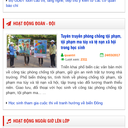
Bộ GDĐT luôn cầu thị, lắng nghe, tiếp thu ý kiến từ các cơ quan
báo chí
HOẠT ĐỘNG ĐOÀN - ĐỘI
Tuyên truyền phòng chống tội phạm,
tội phạm ma túy và tệ nạn xã hội
trong học sinh
quantri
24/03/2017
Lượt xem:
2311
Triển khai phổ biến các văn bản mới
về công tác phòng chống tội phạm, giữ gìn an ninh trật tự trong nhà
trường. Phổ biến thông tin, tình hình về phòng chống tội phạm, tội
phạm ma túy và tệ nạn xã hội, tập trung vào đối tượng thanh thiếu
niên. Giao lưu, đối thoại với học sinh về công tác phòng chống tội
phạm, tội phạm ma... ...
Học sinh tham gia cuộc thi vẽ tranh hướng về biển Đông
HOẠT ĐỘNG NGOÀI GIỜ LÊN LỚP