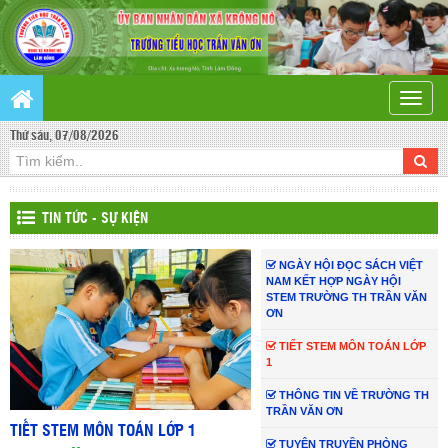
Toggle
naviga
Thứ sáu, 07/08/2026
TIN TỨC - SỰ KIỆN
NGÀY HỘI ĐỌC SÁCH VIỆT
NAM KẾT HỢP NGÀY HỘI
STEM TRƯỜNG TH TRẦN VĂN
ƠN
TIẾT STEM MÔN TOÁN LỚP
1
THÔNG TIN VỀ TRƯỜNG TH
TRẦN VĂN ƠN
TIẾT STEM MÔN TOÁN LỚP 1
TUYÊN TRUYỀN PHÒNG