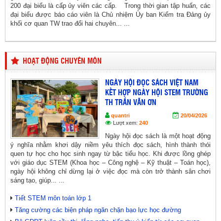
200 đại biểu là cấp ủy viên các cấp. Trong thời gian tập huấn, các
đại biểu được báo cáo viên là Chủ nhiệm Ủy ban Kiểm tra Đảng ủy
khối cơ quan TW trao đổi hai chuyên... ...
HOẠT ĐỘNG CHUYÊN MÔN
NGÀY HỘI ĐỌC SÁCH VIỆT NAM
KẾT HỢP NGÀY HỘI STEM TRƯỜNG
TH TRẦN VĂN ƠN
quantri
20/04/2026
Lượt xem:
240
Ngày hội đọc sách là một hoạt động
ý nghĩa nhằm khơi dậy niềm yêu thích đọc sách, hình thành thói
quen tự học cho học sinh ngay từ bậc tiểu học. Khi được lồng ghép
với giáo dục STEM (Khoa học – Công nghệ – Kỹ thuật – Toán học),
ngày hội không chỉ dừng lại ở việc đọc mà còn trở thành sân chơi
sáng tạo, giúp... ...
Tiết STEM môn toán lớp 1
Tăng cường các biện pháp ngăn chặn bạo lực học đường