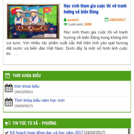
Học sinh tham gia cuộc thi vẽ tranh
hướng về biển Đông
quantri
24/03/2017
Lượt xem:
2089
Học sinh tham gia cuộc thi vẽ tranh
hướng về biển Đông trong không khí
vui tươi. Với nhiều tác phẩm xuất sắc thể hiện tình yêu quê hương
đất nước và biển đảo Việt Nam. Dưới đây là một số hình ảnh cuộc
thi. ...
THỜI KHÓA BIỂU
thời khoá biểu
(24/12/2021)
Thời khóa biểu năm học mới
(24/03/2017)
TIN TỨC TỪ XÃ - PHƯỜNG
Kế hoạch hoạt động dạy và học năm 2017
(24/03/2017)