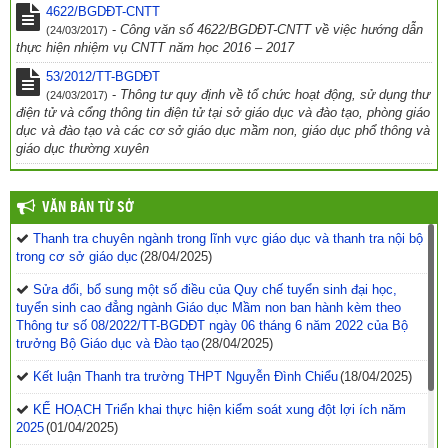
4622/BGDĐT-CNTT
-
Công văn số 4622/BGDĐT-CNTT về việc hướng dẫn
(24/03/2017)
thực hiện nhiệm vụ CNTT năm học 2016 – 2017
53/2012/TT-BGDĐT
-
Thông tư quy định về tổ chức hoạt động, sử dụng thư
(24/03/2017)
điện tử và cổng thông tin điện tử tại sở giáo dục và đào tạo, phòng giáo
dục và đào tạo và các cơ sở giáo dục mầm non, giáo dục phổ thông và
giáo dục thường xuyên
VĂN BẢN TỪ SỞ
Thanh tra chuyên ngành trong lĩnh vực giáo dục và thanh tra nội bộ
trong cơ sở giáo dục
(28/04/2025)
Sửa đổi, bổ sung một số điều của Quy chế tuyển sinh đại học,
tuyển sinh cao đẳng ngành Giáo dục Mầm non ban hành kèm theo
Thông tư số 08/2022/TT-BGDĐT ngày 06 tháng 6 năm 2022 của Bộ
trưởng Bộ Giáo dục và Đào tạo
(28/04/2025)
Kết luận Thanh tra trường THPT Nguyễn Đình Chiểu
(18/04/2025)
KẾ HOẠCH Triển khai thực hiện kiểm soát xung đột lợi ích năm
2025
(01/04/2025)