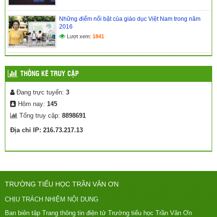
Những điểm nổi bật của giáo dục Việt Nam trong năm
2016
Lượt xem:
1841
THỐNG KÊ TRUY CẬP
Đang trực tuyến:
3
Hôm nay:
145
Tổng truy cập:
8898691
Địa chỉ IP: 216.73.217.13
TRƯỜNG TIỂU HỌC TRẦN VĂN ƠN
CHỊU TRÁCH NHIỆM NỘI DUNG
Ban biên tập Trang thông tin điện tử Trường tiểu học Trần Văn Ơn