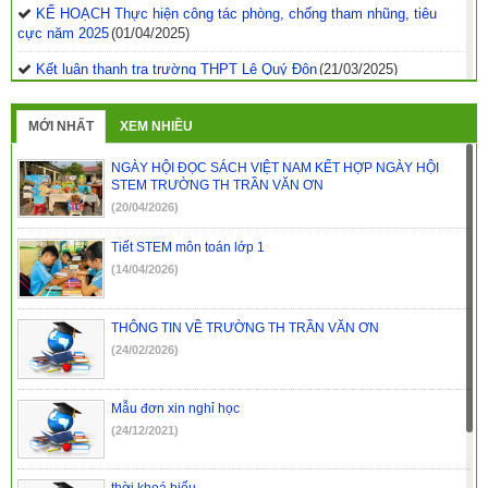
KẾ HOẠCH Thực hiện công tác phòng, chống tham nhũng, tiêu
cực năm 2025
(01/04/2025)
Kết luận thanh tra trường THPT Lê Quý Đôn
(21/03/2025)
Quyết định phê duyệt kế hoạch thanh tra kiểm tra năm
2025
(21/03/2025)
MỚI NHẤT
XEM NHIỀU
Kết luận thanh tra về việc thanh tra công tác coi thi Kỳ thi tốt
NGÀY HỘI ĐỌC SÁCH VIỆT NAM KẾT HỢP NGÀY HỘI
nghiệp THPT năm 2024 tỉnh Đắk Nông
(29/07/2024)
STEM TRƯỜNG TH TRẦN VĂN ƠN
(20/04/2026)
Kết luận thanh tra trường PTDTNT THCS&THPT huyện Krông
Nô
(29/07/2024)
Tiết STEM môn toán lớp 1
(14/04/2026)
Kết luận thanh tra trường PTDTNT THCS và THPT huyện Đắk
R’lấp
(29/07/2024)
THÔNG TIN VỀ TRƯỜNG TH TRẦN VĂN ƠN
(24/02/2026)
Mẫu đơn xin nghỉ học
(24/12/2021)