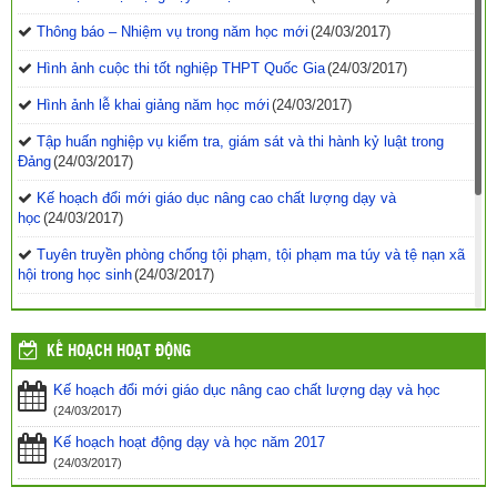
Thông báo – Nhiệm vụ trong năm học mới
(24/03/2017)
Hình ảnh cuộc thi tốt nghiệp THPT Quốc Gia
(24/03/2017)
Hình ảnh lễ khai giảng năm học mới
(24/03/2017)
Tập huấn nghiệp vụ kiểm tra, giám sát và thi hành kỷ luật trong
Đảng
(24/03/2017)
Kế hoạch đổi mới giáo dục nâng cao chất lượng dạy và
học
(24/03/2017)
Tuyên truyền phòng chống tội phạm, tội phạm ma túy và tệ nạn xã
hội trong học sinh
(24/03/2017)
Vinh danh 42 giáo viên tiêu biểu công tác tại vùng biển đảo khó
khăn
(24/03/2017)
KẾ HOẠCH HOẠT ĐỘNG
Tăng cường các biện pháp ngăn chặn bạo lực học
đường
(24/03/2017)
Kế hoạch đổi mới giáo dục nâng cao chất lượng dạy và học
(24/03/2017)
Bộ GDĐT luôn cầu thị, lắng nghe, tiếp thu ý kiến từ các cơ quan
Kế hoạch hoạt động dạy và học năm 2017
báo chí
(24/03/2017)
(24/03/2017)