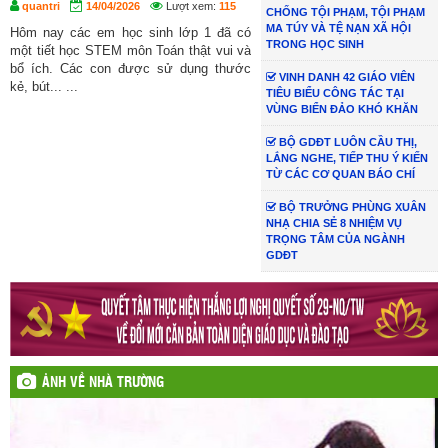
quantri
14/04/2026
Lượt xem:
115
CHỐNG TỘI PHẠM, TỘI PHẠM
MA TÚY VÀ TỆ NẠN XÃ HỘI
Hôm nay các em học sinh lớp 1 đã có
TRONG HỌC SINH
một tiết học STEM môn Toán thật vui và
bổ ích. Các con được sử dụng thước
VINH DANH 42 GIÁO VIÊN
kẻ, bút... ...
TIÊU BIỂU CÔNG TÁC TẠI
VÙNG BIỂN ĐẢO KHÓ KHĂN
BỘ GDĐT LUÔN CẦU THỊ,
LẮNG NGHE, TIẾP THU Ý KIẾN
TỪ CÁC CƠ QUAN BÁO CHÍ
BỘ TRƯỞNG PHÙNG XUÂN
NHẠ CHIA SẺ 8 NHIỆM VỤ
TRỌNG TÂM CỦA NGÀNH
GDĐT
ẢNH VỀ NHÀ TRƯỜNG