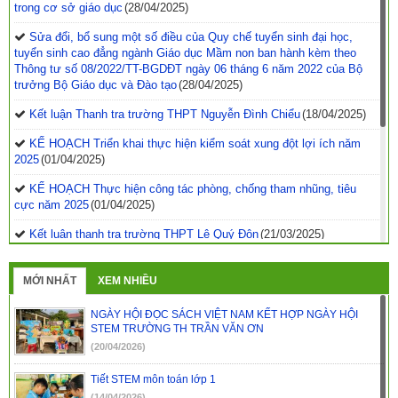
trong cơ sở giáo dục
(28/04/2025)
Sửa đổi, bổ sung một số điều của Quy chế tuyển sinh đại học,
tuyển sinh cao đẳng ngành Giáo dục Mầm non ban hành kèm theo
Thông tư số 08/2022/TT-BGDĐT ngày 06 tháng 6 năm 2022 của Bộ
trưởng Bộ Giáo dục và Đào tạo
(28/04/2025)
Kết luận Thanh tra trường THPT Nguyễn Đình Chiểu
(18/04/2025)
KẾ HOẠCH Triển khai thực hiện kiểm soát xung đột lợi ích năm
2025
(01/04/2025)
KẾ HOẠCH Thực hiện công tác phòng, chống tham nhũng, tiêu
cực năm 2025
(01/04/2025)
Kết luận thanh tra trường THPT Lê Quý Đôn
(21/03/2025)
Quyết định phê duyệt kế hoạch thanh tra kiểm tra năm
2025
(21/03/2025)
MỚI NHẤT
XEM NHIỀU
Kết luận thanh tra về việc thanh tra công tác coi thi Kỳ thi tốt
NGÀY HỘI ĐỌC SÁCH VIỆT NAM KẾT HỢP NGÀY HỘI
nghiệp THPT năm 2024 tỉnh Đắk Nông
(29/07/2024)
STEM TRƯỜNG TH TRẦN VĂN ƠN
(20/04/2026)
Kết luận thanh tra trường PTDTNT THCS&THPT huyện Krông
Nô
(29/07/2024)
Tiết STEM môn toán lớp 1
(14/04/2026)