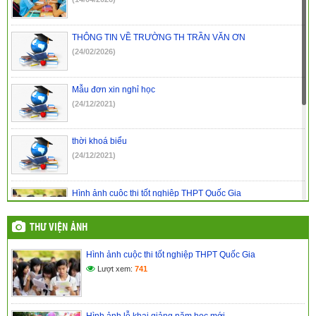
Kết luận thanh tra trường PTDTNT THCS và THPT huyện Đắk
R’lấp
(29/07/2024)
THÔNG TIN VỀ TRƯỜNG TH TRẦN VĂN ƠN
(24/02/2026)
Mẫu đơn xin nghỉ học
(24/12/2021)
thời khoá biểu
(24/12/2021)
Hình ảnh cuộc thi tốt nghiệp THPT Quốc Gia
(24/03/2017)
THƯ VIỆN ẢNH
Hình ảnh lễ khai giảng năm học mới
Hình ảnh cuộc thi tốt nghiệp THPT Quốc Gia
(24/03/2017)
Lượt xem:
741
Kế hoạch đổi mới giáo dục nâng cao chất lượng dạy và học
(24/03/2017)
Hình ảnh lễ khai giảng năm học mới