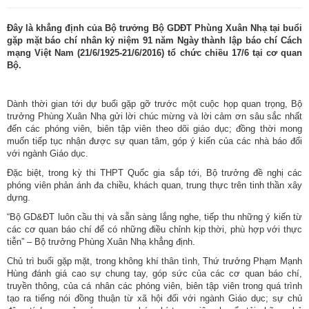
Đây là khẳng định của Bộ trưởng Bộ GDĐT Phùng Xuân Nhạ tại buổi
gặp mặt báo chí nhân kỷ niệm 91 năm Ngày thành lập báo chí Cách
mạng Việt Nam (21/6/1925-21/6/2016) tổ chức chiều 17/6 tại cơ quan
Bộ.
Dành thời gian tới dự buổi gặp gỡ trước một cuộc họp quan trọng, Bộ
trưởng Phùng Xuân Nhạ gửi lời chúc mừng và lời cảm ơn sâu sắc nhất
đến các phóng viên, biên tập viên theo dõi giáo dục; đồng thời mong
muốn tiếp tục nhận được sự quan tâm, góp ý kiến của các nhà báo đối
với ngành Giáo dục.
Đặc biệt, trong kỳ thi THPT Quốc gia sắp tới, Bộ trưởng đề nghị các
phóng viên phản ánh đa chiều, khách quan, trung thực trên tinh thần xây
dựng.
“Bộ GD&ĐT luôn cầu thị và sẵn sàng lắng nghe, tiếp thu những ý kiến từ
các cơ quan báo chí để có những điều chỉnh kịp thời, phù hợp với thực
tiễn” – Bộ trưởng Phùng Xuân Nhạ khẳng định.
Chủ trì buổi gặp mặt, trong không khí thân tình, Thứ trưởng Phạm Mạnh
Hùng đánh giá cao sự chung tay, góp sức của các cơ quan báo chí,
truyền thông, của cá nhân các phóng viên, biên tập viên trong quá trình
tạo ra tiếng nói đồng thuận từ xã hội đối với ngành Giáo dục; sự chủ