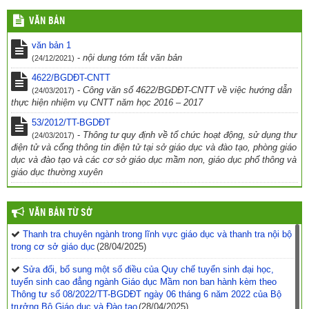
VĂN BẢN
văn bản 1
-
nội dung tóm tắt văn bản
(24/12/2021)
4622/BGDĐT-CNTT
-
Công văn số 4622/BGDĐT-CNTT về việc hướng dẫn
(24/03/2017)
thực hiện nhiệm vụ CNTT năm học 2016 – 2017
53/2012/TT-BGDĐT
-
Thông tư quy định về tổ chức hoạt động, sử dụng thư
(24/03/2017)
điện tử và cổng thông tin điện tử tại sở giáo dục và đào tạo, phòng giáo
dục và đào tạo và các cơ sở giáo dục mầm non, giáo dục phổ thông và
giáo dục thường xuyên
VĂN BẢN TỪ SỞ
Thanh tra chuyên ngành trong lĩnh vực giáo dục và thanh tra nội bộ
trong cơ sở giáo dục
(28/04/2025)
Sửa đổi, bổ sung một số điều của Quy chế tuyển sinh đại học,
tuyển sinh cao đẳng ngành Giáo dục Mầm non ban hành kèm theo
Thông tư số 08/2022/TT-BGDĐT ngày 06 tháng 6 năm 2022 của Bộ
trưởng Bộ Giáo dục và Đào tạo
(28/04/2025)