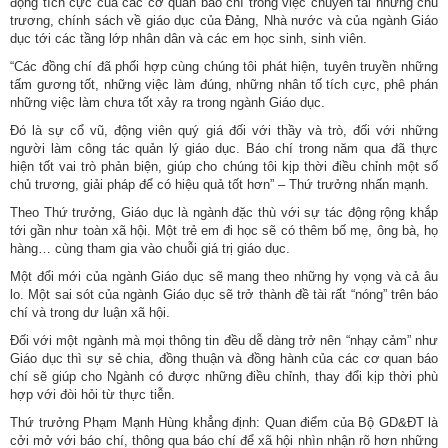
động tích cực của các cơ quan báo chí trong việc chuyển tải những chủ
trương, chính sách về giáo dục của Đảng, Nhà nước và của ngành Giáo
dục tới các tầng lớp nhân dân và các em học sinh, sinh viên.
“Các đồng chí đã phối hợp cùng chúng tôi phát hiện, tuyên truyền những
tấm gương tốt, những việc làm đúng, những nhân tố tích cực, phê phán
những việc làm chưa tốt xảy ra trong ngành Giáo dục.
Đó là sự cổ vũ, động viên quý giá đối với thầy và trò, đối với những
người làm công tác quản lý giáo dục. Báo chí trong năm qua đã thực
hiện tốt vai trò phản biện, giúp cho chúng tôi kịp thời điều chỉnh một số
chủ trương, giải pháp để có hiệu quả tốt hơn” – Thứ trưởng nhấn mạnh.
Theo Thứ trưởng, Giáo dục là ngành đặc thù với sự tác động rộng khắp
tới gần như toàn xã hội. Một trẻ em đi học sẽ có thêm bố mẹ, ông bà, họ
hàng… cùng tham gia vào chuỗi giá trị giáo dục.
Một đổi mới của ngành Giáo dục sẽ mang theo những hy vọng và cả âu
lo. Một sai sót của ngành Giáo dục sẽ trở thành đề tài rất “nóng” trên báo
chí và trong dư luận xã hội.
Đối với một ngành mà mọi thông tin đều dễ dàng trở nên “nhạy cảm” như
Giáo dục thì sự sẻ chia, đồng thuận và đồng hành của các cơ quan báo
chí sẽ giúp cho Ngành có được những điều chỉnh, thay đổi kịp thời phù
hợp với đòi hỏi từ thực tiễn.
Thứ trưởng Phạm Mạnh Hùng khẳng định: Quan điểm của Bộ GD&ĐT là
cởi mở với báo chí, thông qua báo chí để xã hội nhìn nhận rõ hơn những