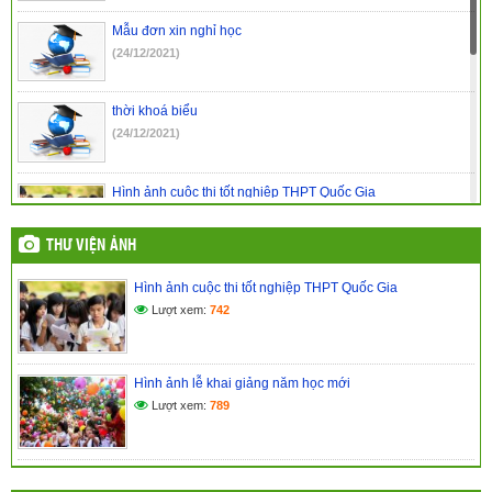
Mẫu đơn xin nghỉ học
(24/12/2021)
thời khoá biểu
(24/12/2021)
Hình ảnh cuộc thi tốt nghiệp THPT Quốc Gia
(24/03/2017)
THƯ VIỆN ẢNH
Hình ảnh lễ khai giảng năm học mới
Hình ảnh cuộc thi tốt nghiệp THPT Quốc Gia
(24/03/2017)
Lượt xem:
742
Kế hoạch đổi mới giáo dục nâng cao chất lượng dạy và học
(24/03/2017)
Hình ảnh lễ khai giảng năm học mới
Lượt xem:
789