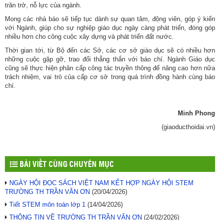
trăn trở, nỗ lực của ngành.
Mong các nhà báo sẽ tiếp tục dành sự quan tâm, động viên, góp ý kiến
với Ngành, giúp cho sự nghiệp giáo dục ngày càng phát triển, đóng góp
nhiều hơn cho công cuộc xây dựng và phát triển đất nước.
Thời gian tới, từ Bộ đến các Sở, các cơ sở giáo dục sẽ có nhiều hơn
những cuộc gặp gỡ, trao đổi thẳng thắn với báo chí. Ngành Giáo dục
cũng sẽ thực hiện phân cấp công tác truyền thông để nâng cao hơn nữa
trách nhiệm, vai trò của cấp cơ sở trong quá trình đồng hành cùng báo
chí.
Minh Phong
(giaoducthoidai.vn)
BÀI VIẾT CÙNG CHUYÊN MỤC
NGÀY HỘI ĐỌC SÁCH VIỆT NAM KẾT HỢP NGÀY HỘI STEM
TRƯỜNG TH TRẦN VĂN ƠN
(20/04/2026)
Tiết STEM môn toán lớp 1
(14/04/2026)
THÔNG TIN VỀ TRƯỜNG TH TRẦN VĂN ƠN
(24/02/2026)