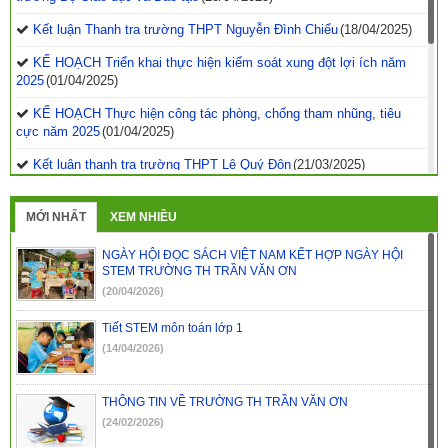
Kết luận Thanh tra trường THPT Nguyễn Đình Chiểu
(18/04/2025)
KẾ HOẠCH Triển khai thực hiện kiểm soát xung đột lợi ích năm
2025
(01/04/2025)
KẾ HOẠCH Thực hiện công tác phòng, chống tham nhũng, tiêu
cực năm 2025
(01/04/2025)
Kết luận thanh tra trường THPT Lê Quý Đôn
(21/03/2025)
Quyết định phê duyệt kế hoạch thanh tra kiểm tra năm
2025
(21/03/2025)
MỚI NHẤT
XEM NHIỀU
Kết luận thanh tra về việc thanh tra công tác coi thi Kỳ thi tốt
NGÀY HỘI ĐỌC SÁCH VIỆT NAM KẾT HỢP NGÀY HỘI
nghiệp THPT năm 2024 tỉnh Đắk Nông
(29/07/2024)
STEM TRƯỜNG TH TRẦN VĂN ƠN
(20/04/2026)
Kết luận thanh tra trường PTDTNT THCS&THPT huyện Krông
Nô
(29/07/2024)
Tiết STEM môn toán lớp 1
(14/04/2026)
Kết luận thanh tra trường PTDTNT THCS và THPT huyện Đắk
R’lấp
(29/07/2024)
THÔNG TIN VỀ TRƯỜNG TH TRẦN VĂN ƠN
(24/02/2026)