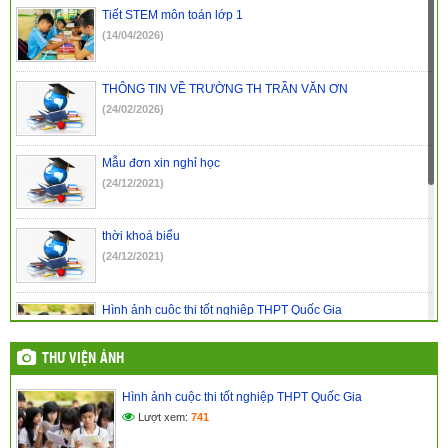
Nô
(29/07/2024)
Tiết STEM môn toán lớp 1
(14/04/2026)
Kết luận thanh tra trường PTDTNT THCS và THPT huyện Đắk
R’lấp
(29/07/2024)
THÔNG TIN VỀ TRƯỜNG TH TRẦN VĂN ƠN
(24/02/2026)
Mẫu đơn xin nghỉ học
(24/12/2021)
thời khoá biểu
(24/12/2021)
Hình ảnh cuộc thi tốt nghiệp THPT Quốc Gia
(24/03/2017)
THƯ VIỆN ẢNH
Hình ảnh lễ khai giảng năm học mới
Hình ảnh cuộc thi tốt nghiệp THPT Quốc Gia
(24/03/2017)
Lượt xem:
741