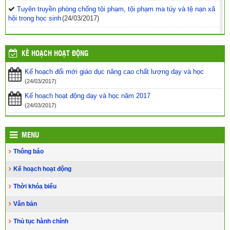
Tuyên truyền phòng chống tội phạm, tội phạm ma túy và tệ nạn xã
hội trong học sinh
(24/03/2017)
Vinh danh 42 giáo viên tiêu biểu công tác tại vùng biển đảo khó
khăn
(24/03/2017)
KẾ HOẠCH HOẠT ĐỘNG
Tăng cường các biện pháp ngăn chặn bạo lực học
đường
(24/03/2017)
Kế hoạch đổi mới giáo dục nâng cao chất lượng dạy và học
(24/03/2017)
Bộ GDĐT luôn cầu thị, lắng nghe, tiếp thu ý kiến từ các cơ quan
Kế hoạch hoạt động dạy và học năm 2017
báo chí
(24/03/2017)
(24/03/2017)
MENU
Thông báo
Kế hoạch hoạt động
Thời khóa biểu
Văn bản
Thủ tục hành chính