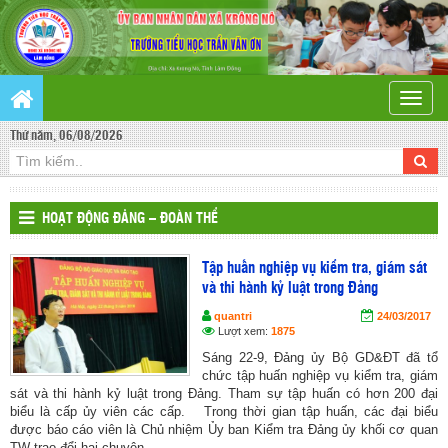
Toggle
naviga
Thứ năm, 06/08/2026
HOẠT ĐỘNG ĐẢNG – ĐOÀN THỂ
Tập huấn nghiệp vụ kiểm tra, giám sát
và thi hành kỷ luật trong Đảng
quantri
24/03/2017
Lượt xem:
1875
Sáng 22-9, Đảng ủy Bộ GD&ĐT đã tổ
chức tập huấn nghiệp vụ kiểm tra, giám
sát và thi hành kỷ luật trong Đảng. Tham sự tập huấn có hơn 200 đại
biểu là cấp ủy viên các cấp. Trong thời gian tập huấn, các đại biểu
được báo cáo viên là Chủ nhiệm Ủy ban Kiểm tra Đảng ủy khối cơ quan
TW trao đổi hai chuyên... ...