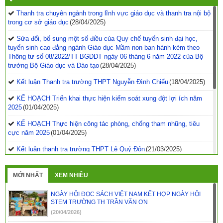
Thanh tra chuyên ngành trong lĩnh vực giáo dục và thanh tra nội bộ
trong cơ sở giáo dục
(28/04/2025)
Sửa đổi, bổ sung một số điều của Quy chế tuyển sinh đại học,
tuyển sinh cao đẳng ngành Giáo dục Mầm non ban hành kèm theo
Thông tư số 08/2022/TT-BGDĐT ngày 06 tháng 6 năm 2022 của Bộ
trưởng Bộ Giáo dục và Đào tạo
(28/04/2025)
Kết luận Thanh tra trường THPT Nguyễn Đình Chiểu
(18/04/2025)
KẾ HOẠCH Triển khai thực hiện kiểm soát xung đột lợi ích năm
2025
(01/04/2025)
KẾ HOẠCH Thực hiện công tác phòng, chống tham nhũng, tiêu
cực năm 2025
(01/04/2025)
Kết luận thanh tra trường THPT Lê Quý Đôn
(21/03/2025)
Quyết định phê duyệt kế hoạch thanh tra kiểm tra năm
2025
(21/03/2025)
MỚI NHẤT
XEM NHIỀU
Kết luận thanh tra về việc thanh tra công tác coi thi Kỳ thi tốt
NGÀY HỘI ĐỌC SÁCH VIỆT NAM KẾT HỢP NGÀY HỘI
nghiệp THPT năm 2024 tỉnh Đắk Nông
(29/07/2024)
STEM TRƯỜNG TH TRẦN VĂN ƠN
(20/04/2026)
Kết luận thanh tra trường PTDTNT THCS&THPT huyện Krông