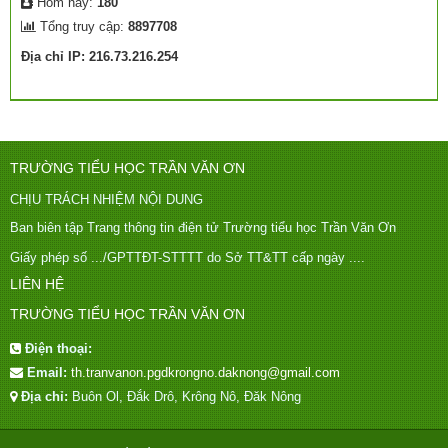
Hôm nay:
180
Tổng truy cập:
8897708
Địa chỉ IP: 216.73.216.254
TRƯỜNG TIỂU HỌC TRẦN VĂN ƠN
CHỊU TRÁCH NHIỆM NỘI DUNG
Ban biên tập Trang thông tin điện tử Trường tiểu học Trần Văn Ơn
Giấy phép số .../GPTTĐT-STTTT do Sở TT&TT cấp ngày ....
LIÊN HỆ
TRƯỜNG TIỂU HỌC TRẦN VĂN ƠN
Điện thoại:
Email:
th.tranvanon.pgdkrongno.daknong@gmail.com
Địa chỉ:
Buôn Ol, Đắk Drô, Krông Nô, Đăk Nông