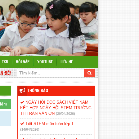
TKB
HỎI ĐÁP
YOUTUBE
LIÊN HỆ
ẾN VỚI WEBSITE TRƯỜNG
THÔNG BÁO
NGÀY HỘI ĐỌC SÁCH VIỆT NAM
kiếm
KẾT HỢP NGÀY HỘI STEM TRƯỜNG
TH TRẦN VĂN ƠN
(20/04/2026)
Tiết STEM môn toán lớp 1
(14/04/2026)