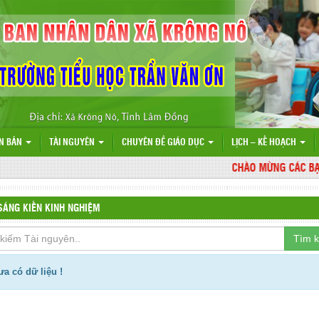
N BẢN
TÀI NGUYÊN
CHUYÊN ĐỀ GIÁO DỤC
LỊCH – KẾ HOẠCH
CHÀO MỪNG CÁC BẠN Đ
SÁNG KIẾN KINH NGHIỆM
Tìm 
a có dữ liệu !