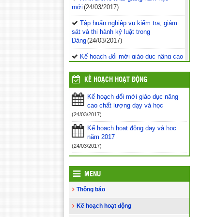
mới
(24/03/2017)
Tập huấn nghiệp vụ kiểm tra, giám
sát và thi hành kỷ luật trong
Đảng
(24/03/2017)
Kế hoạch đổi mới giáo dục nâng cao
chất lượng dạy và học
(24/03/2017)
KẾ HOẠCH HOẠT ĐỘNG
Tuyên truyền phòng chống tội phạm,
tội phạm ma túy và tệ nạn xã hội trong
Kế hoạch đổi mới giáo dục nâng
học sinh
(24/03/2017)
cao chất lượng dạy và học
Vinh danh 42 giáo viên tiêu biểu
(24/03/2017)
công tác tại vùng biển đảo khó
Kế hoạch hoạt động dạy và học
khăn
(24/03/2017)
năm 2017
(24/03/2017)
Tăng cường các biện pháp ngăn
chặn bạo lực học đường
(24/03/2017)
Bộ GDĐT luôn cầu thị, lắng nghe,
MENU
tiếp thu ý kiến từ các cơ quan báo
Thông báo
chí
(24/03/2017)
Kế hoạch hoạt động