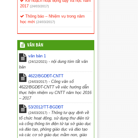
Kế hoạch hoạt động dạy và học năm
2017
(24/03/2017)
Thông báo – Nhiệm vụ trong năm
học mới
(24/03/2017)
VĂN BẢN
văn bản 1
-
nội dung tóm tắt văn
(24/12/2021)
bản
4622/BGDĐT-CNTT
-
Công văn số
(24/03/2017)
4622/BGDĐT-CNTT về việc hướng dẫn
thực hiện nhiệm vụ CNTT năm học 2016
– 2017
53/2012/TT-BGDĐT
-
Thông tư quy định về
(24/03/2017)
tổ chức hoạt động, sử dụng thư điện tử
và cổng thông tin điện tử tại sở giáo dục
và đào tạo, phòng giáo dục và đào tạo
và các cơ sở giáo dục mầm non, giáo