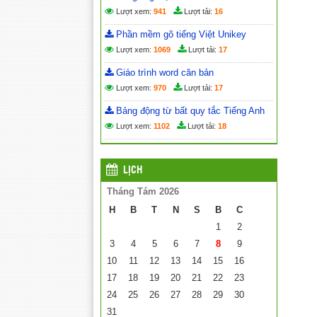
Lượt xem:
941
Lượt tải:
16
Phần mềm gõ tiếng Việt Unikey
Lượt xem:
1069
Lượt tải:
17
Giáo trình word căn bản
Lượt xem:
970
Lượt tải:
17
Bảng động từ bất quy tắc Tiếng Anh
Lượt xem:
1102
Lượt tải:
18
LỊCH
Tháng Tám 2026
H
B
T
N
S
B
C
1
2
3
4
5
6
7
8
9
10
11
12
13
14
15
16
17
18
19
20
21
22
23
24
25
26
27
28
29
30
31