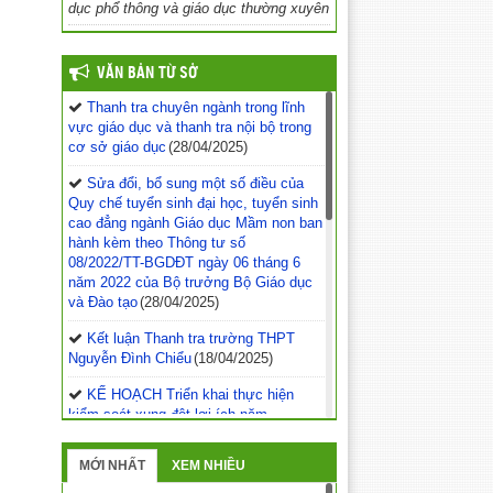
dục phổ thông và giáo dục thường xuyên
VĂN BẢN TỪ SỞ
Thanh tra chuyên ngành trong lĩnh
vực giáo dục và thanh tra nội bộ trong
cơ sở giáo dục
(28/04/2025)
Sửa đổi, bổ sung một số điều của
Quy chế tuyển sinh đại học, tuyển sinh
cao đẳng ngành Giáo dục Mầm non ban
hành kèm theo Thông tư số
08/2022/TT-BGDĐT ngày 06 tháng 6
năm 2022 của Bộ trưởng Bộ Giáo dục
và Đào tạo
(28/04/2025)
Kết luận Thanh tra trường THPT
Nguyễn Đình Chiểu
(18/04/2025)
KẾ HOẠCH Triển khai thực hiện
kiểm soát xung đột lợi ích năm
2025
(01/04/2025)
MỚI NHẤT
XEM NHIỀU
KẾ HOẠCH Thực hiện công tác
phòng, chống tham nhũng, tiêu cực