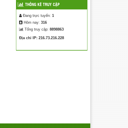
THỐNG KÊ TRUY CẬP
Đang trực tuyến:
1
Hôm nay:
316
Tổng truy cập:
8898863
Địa chỉ IP: 216.73.216.228