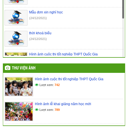
Mẫu đơn xin nghỉ học
(24/12/2021)
thời khoá biểu
(24/12/2021)
Hình ảnh cuộc thi tốt nghiệp THPT Quốc Gia
(24/03/2017)
THƯ VIỆN ẢNH
Hình ảnh lễ khai giảng năm học mới
Hình ảnh cuộc thi tốt nghiệp THPT Quốc Gia
(24/03/2017)
Lượt xem:
742
Kế hoạch đổi mới giáo dục nâng cao chất lượng dạy và học
(24/03/2017)
Hình ảnh lễ khai giảng năm học mới
Lượt xem:
789