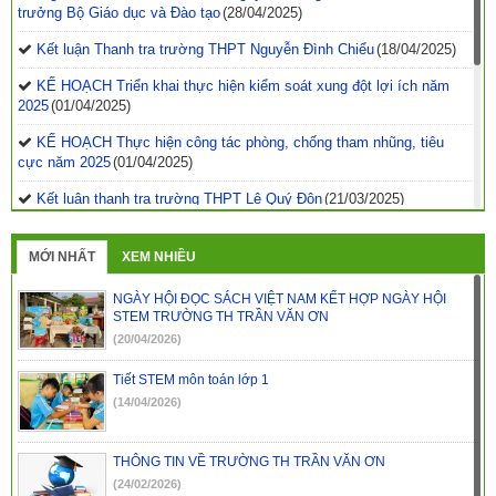
trưởng Bộ Giáo dục và Đào tạo
(28/04/2025)
Kết luận Thanh tra trường THPT Nguyễn Đình Chiểu
(18/04/2025)
KẾ HOẠCH Triển khai thực hiện kiểm soát xung đột lợi ích năm
2025
(01/04/2025)
KẾ HOẠCH Thực hiện công tác phòng, chống tham nhũng, tiêu
cực năm 2025
(01/04/2025)
Kết luận thanh tra trường THPT Lê Quý Đôn
(21/03/2025)
Quyết định phê duyệt kế hoạch thanh tra kiểm tra năm
2025
(21/03/2025)
MỚI NHẤT
XEM NHIỀU
Kết luận thanh tra về việc thanh tra công tác coi thi Kỳ thi tốt
NGÀY HỘI ĐỌC SÁCH VIỆT NAM KẾT HỢP NGÀY HỘI
nghiệp THPT năm 2024 tỉnh Đắk Nông
(29/07/2024)
STEM TRƯỜNG TH TRẦN VĂN ƠN
(20/04/2026)
Kết luận thanh tra trường PTDTNT THCS&THPT huyện Krông
Nô
(29/07/2024)
Tiết STEM môn toán lớp 1
(14/04/2026)
Kết luận thanh tra trường PTDTNT THCS và THPT huyện Đắk
R’lấp
(29/07/2024)
THÔNG TIN VỀ TRƯỜNG TH TRẦN VĂN ƠN
(24/02/2026)