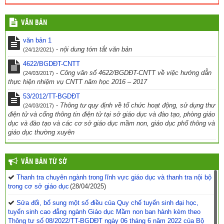
VĂN BẢN
văn bản 1
-
nội dung tóm tắt văn bản
(24/12/2021)
4622/BGDĐT-CNTT
-
Công văn số 4622/BGDĐT-CNTT về việc hướng dẫn
(24/03/2017)
thực hiện nhiệm vụ CNTT năm học 2016 – 2017
53/2012/TT-BGDĐT
-
Thông tư quy định về tổ chức hoạt động, sử dụng thư
(24/03/2017)
điện tử và cổng thông tin điện tử tại sở giáo dục và đào tạo, phòng giáo
dục và đào tạo và các cơ sở giáo dục mầm non, giáo dục phổ thông và
giáo dục thường xuyên
VĂN BẢN TỪ SỞ
Thanh tra chuyên ngành trong lĩnh vực giáo dục và thanh tra nội bộ
trong cơ sở giáo dục
(28/04/2025)
Sửa đổi, bổ sung một số điều của Quy chế tuyển sinh đại học,
tuyển sinh cao đẳng ngành Giáo dục Mầm non ban hành kèm theo
Thông tư số 08/2022/TT-BGDĐT ngày 06 tháng 6 năm 2022 của Bộ