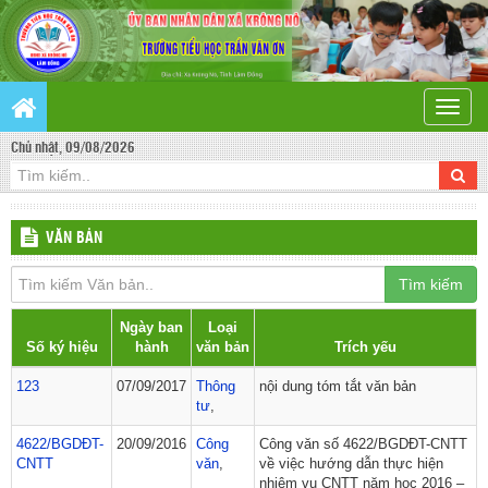
Toggle
naviga
Chủ nhật, 09/08/2026
VĂN BẢN
Tìm kiếm
Ngày ban
Loại
Số ký hiệu
hành
văn bản
Trích yếu
123
07/09/2017
Thông
nội dung tóm tắt văn bản
tư
,
4622/BGDĐT-
20/09/2016
Công
Công văn số 4622/BGDĐT-CNTT
CNTT
văn
,
về việc hướng dẫn thực hiện
nhiệm vụ CNTT năm học 2016 –