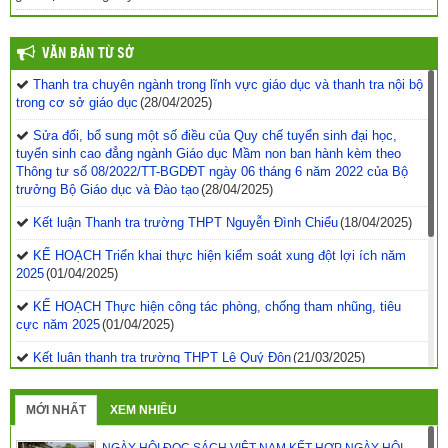
VĂN BẢN TỪ SỞ
Thanh tra chuyên ngành trong lĩnh vực giáo dục và thanh tra nội bộ
trong cơ sở giáo dục
(28/04/2025)
Sửa đổi, bổ sung một số điều của Quy chế tuyển sinh đại học,
tuyển sinh cao đẳng ngành Giáo dục Mầm non ban hành kèm theo
Thông tư số 08/2022/TT-BGDĐT ngày 06 tháng 6 năm 2022 của Bộ
trưởng Bộ Giáo dục và Đào tạo
(28/04/2025)
Kết luận Thanh tra trường THPT Nguyễn Đình Chiểu
(18/04/2025)
KẾ HOẠCH Triển khai thực hiện kiểm soát xung đột lợi ích năm
2025
(01/04/2025)
KẾ HOẠCH Thực hiện công tác phòng, chống tham nhũng, tiêu
cực năm 2025
(01/04/2025)
Kết luận thanh tra trường THPT Lê Quý Đôn
(21/03/2025)
Quyết định phê duyệt kế hoạch thanh tra kiểm tra năm
2025
(21/03/2025)
MỚI NHẤT
XEM NHIỀU
Kết luận thanh tra về việc thanh tra công tác coi thi Kỳ thi tốt
NGÀY HỘI ĐỌC SÁCH VIỆT NAM KẾT HỢP NGÀY HỘI