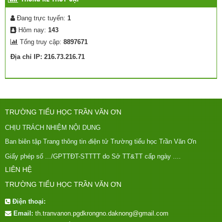
Đang trực tuyến:
1
Hôm nay:
143
Tổng truy cập:
8897671
Địa chỉ IP: 216.73.216.71
TRƯỜNG TIỂU HỌC TRẦN VĂN ƠN
CHỊU TRÁCH NHIỆM NỘI DUNG
Ban biên tập Trang thông tin điện tử Trường tiểu học Trần Văn Ơn
Giấy phép số .../GPTTĐT-STTTT do Sở TT&TT cấp ngày ....
LIÊN HỆ
TRƯỜNG TIỂU HỌC TRẦN VĂN ƠN
Điện thoại:
Email:
th.tranvanon.pgdkrongno.daknong@gmail.com