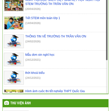
nghiệp THPT năm 2024 tỉnh Đắk Nông
(29/07/2024)
STEM TRƯỜNG TH TRẦN VĂN ƠN
(20/04/2026)
Kết luận thanh tra trường PTDTNT THCS&THPT huyện Krông
Nô
(29/07/2024)
Tiết STEM môn toán lớp 1
(14/04/2026)
Kết luận thanh tra trường PTDTNT THCS và THPT huyện Đắk
R’lấp
(29/07/2024)
THÔNG TIN VỀ TRƯỜNG TH TRẦN VĂN ƠN
(24/02/2026)
Mẫu đơn xin nghỉ học
(24/12/2021)
thời khoá biểu
(24/12/2021)
Hình ảnh cuộc thi tốt nghiệp THPT Quốc Gia
(24/03/2017)
THƯ VIỆN ẢNH
Hình ảnh lễ khai giảng năm học mới